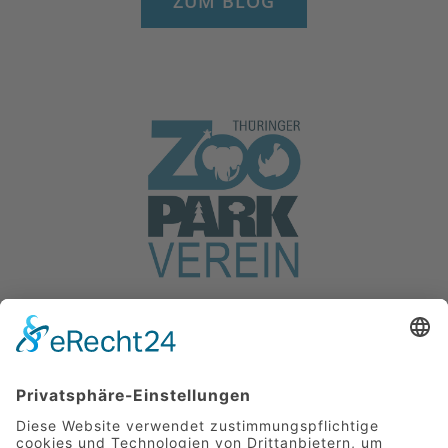
ZUM BLOG
+49 15566 11 66 64
info@zookunft-erfurt.de