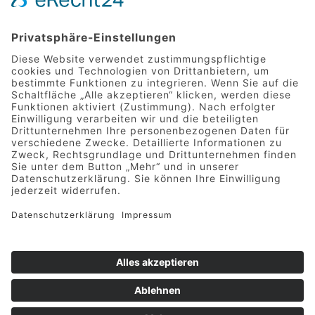
+49 15566 11 66 64
info@zookunft-erfurt.de
Am Zoopark 1, 99087 Erfurt
GESCHICHTE
MITGLIED WERDEN
KONTAKT
ZOOPARK STIFTUNG
ZOOPARK ERFURT
VEREINSSATZUNG
BEITRITTSERKLÄRUNG
DATENSCHUTZ
IMPRESSUM
© Copyright 2026 Verein der Zooparkfreunde in Erfurt
e.V. | Layout & Entwicklung
MIKAMEDIA
|
Impressum
|