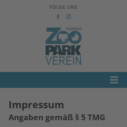
Zum
FOLGE UNS
Inhalt
springen
Tog
Home
Nav
Impressum
Vereinsleben
Angaben gemäß § 5 TMG
Unterstützen