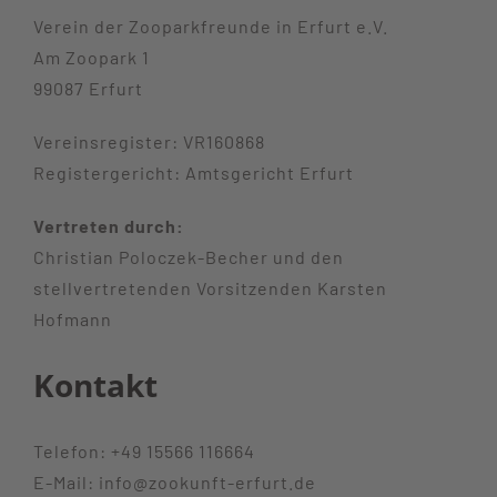
Blog
Verein der Zooparkfreunde in Erfurt e.V.
Am Zoopark 1
Zoonachrichten
99087 Erfurt
Über Uns
Vereinsregister: VR160868
Registergericht: Amtsgericht Erfurt
Kontakt
Vertreten durch:
Christian Poloczek-Becher und den
stellvertretenden Vorsitzenden Karsten
Hofmann
Kontakt
Telefon: +49 15566 116664
E-Mail: info@zookunft-erfurt.de